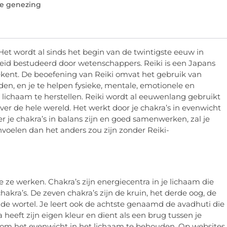
ke genezing
Het wordt al sinds het begin van de twintigste eeuw in
breid bestudeerd door wetenschappers. Reiki is een Japans
ekent. De beoefening van Reiki omvat het gebruik van
en, en je te helpen fysieke, mentale, emotionele en
je lichaam te herstellen. Reiki wordt al eeuwenlang gebruikt
r de hele wereld. Het werkt door je chakra’s in evenwicht
 je chakra’s in balans zijn en goed samenwerken, zal je
oelen dan het anders zou zijn zonder Reiki-
oe ze werken. Chakra’s zijn energiecentra in je lichaam die
akra’s. De zeven chakra’s zijn de kruin, het derde oog, de
n de wortel. Je leert ook de achtste genaamd de avadhuti die
heeft zijn eigen kleur en dient als een brug tussen je
k om het evenwicht in het lichaam te behouden. Op websites