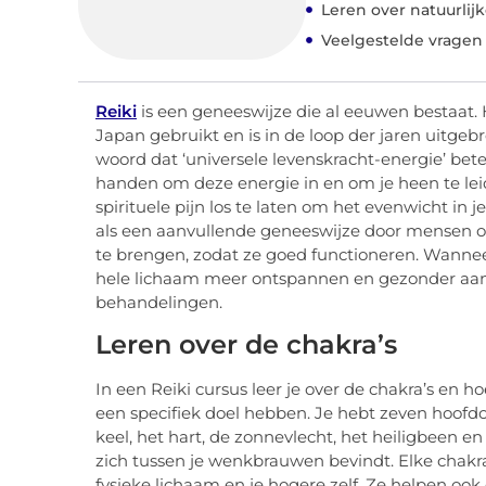
Leren over natuurlij
Veelgestelde vragen
Reiki
is een geneeswijze die al eeuwen bestaat. 
Japan gebruikt en is in de loop der jaren uitge
woord dat ‘universele levenskracht-energie’ bet
handen om deze energie in en om je heen te leid
spirituele pijn los te laten om het evenwicht in 
als een aanvullende geneeswijze door mensen ove
te brengen, zodat ze goed functioneren. Wanneer
hele lichaam meer ontspannen en gezonder aanv
behandelingen.
Leren over de chakra’s
In een Reiki cursus leer je over de chakra’s en h
een specifiek doel hebben. Je hebt zeven hoofdch
keel, het hart, de zonnevlecht, het heiligbeen e
zich tussen je wenkbrauwen bevindt. Elke chakra 
fysieke lichaam en je hogere zelf. Ze helpen oo