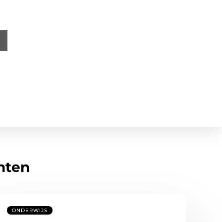
hten
ONDERWIJS