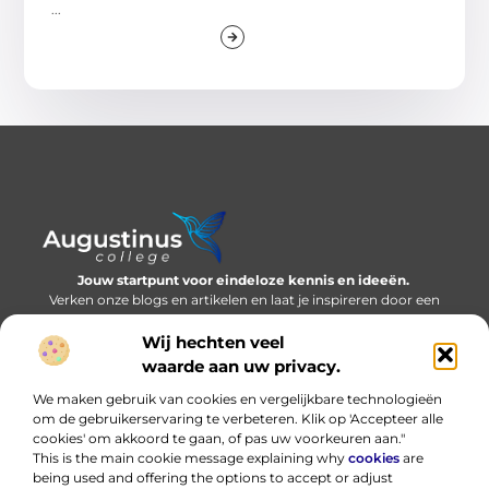
...
Jouw startpunt voor eindeloze kennis en ideeën.
Verken onze blogs en artikelen en laat je inspireren door een
wereld vol inzichten.
Wij hechten veel
Bericht categorie
waarde aan uw privacy.
We maken gebruik van cookies en vergelijkbare technologieën
om de gebruikerservaring te verbeteren. Klik op 'Accepteer alle
cookies' om akkoord te gaan, of pas uw voorkeuren aan."
Onze informatie
This is the main cookie message explaining why
cookies
are
being used and offering the options to accept or adjust
Nederlandse linkbuilding: bouwen aan online autoriteit in eigen taal
Hoe kan ik geld verdienen met mijn website? Eerlijk, praktisch en zonder loze beloftes