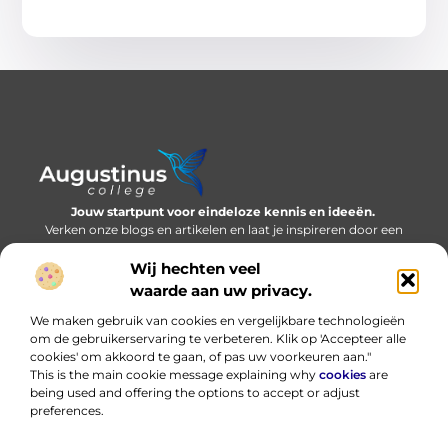
Jouw startpunt voor eindeloze kennis en ideeën.
Verken onze blogs en artikelen en laat je inspireren door een
wereld vol inzichten.
Wij hechten veel
Bericht categorie
waarde aan uw privacy.
We maken gebruik van cookies en vergelijkbare technologieën
om de gebruikerservaring te verbeteren. Klik op 'Accepteer alle
cookies' om akkoord te gaan, of pas uw voorkeuren aan."
Onze informatie
This is the main cookie message explaining why
cookies
are
being used and offering the options to accept or adjust
Nederlandse linkbuilding: bouwen aan online autoriteit in eigen taal
Hoe kan ik geld verdienen met mijn website? Eerlijk, praktisch en zonder loze beloftes
preferences.