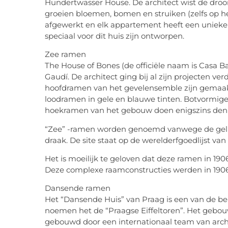
Hundertwasser House. De architect wist de droom
groeien bloemen, bomen en struiken (zelfs op h
afgewerkt en elk appartement heeft een unieke i
speciaal voor dit huis zijn ontworpen.
Zee ramen
The House of Bones (de officiële naam is Casa Ba
Gaudí. De architect ging bij al zijn projecten ve
hoofdramen van het gevelensemble zijn gemaakt 
loodramen in gele en blauwe tinten. Botvormi
hoekramen van het gebouw doen enigszins denk
“Zee” -ramen worden genoemd vanwege de gelijke
draak. De site staat op de werelderfgoedlijst v
Het is moeilijk te geloven dat deze ramen in 19
Deze complexe raamconstructies werden in 1906 
Dansende ramen
Het “Dansende Huis” van Praag is een van de bek
noemen het de “Praagse Eiffeltoren”. Het gebouw
gebouwd door een internationaal team van arch