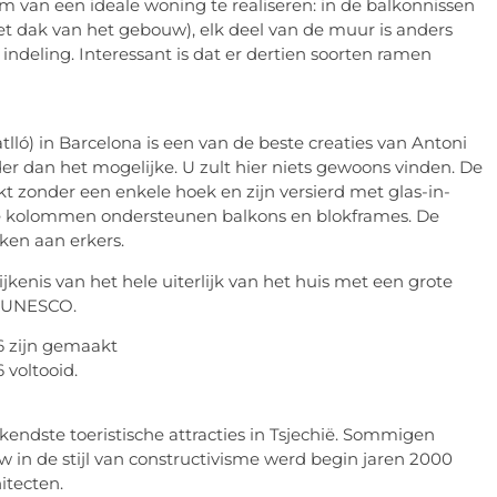
 van een ideale woning te realiseren: in de balkonnissen
et dak van het gebouw), elk deel van de muur is anders
ndeling. Interessant is dat er dertien soorten ramen
tlló) in Barcelona is een van de beste creaties van Antoni
rder dan het mogelijke. U zult hier niets gewoons vinden. De
zonder een enkele hoek en zijn versierd met glas-in-
ge kolommen ondersteunen balkons en blokframes. De
en aan erkers.
nis van het hele uiterlijk van het huis met een grote
an UNESCO.
06 zijn gemaakt
voltooid.
endste toeristische attracties in Tsjechië. Sommigen
 in de stijl van constructivisme werd begin jaren 2000
itecten.