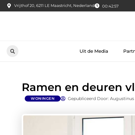
Vrijthof 20, 6211 LE Maastricht, Nederland
00:42:59
Uit de Media
Part
Ramen en deuren v
Gepubliceerd Door: Augustinus
WONINGEN