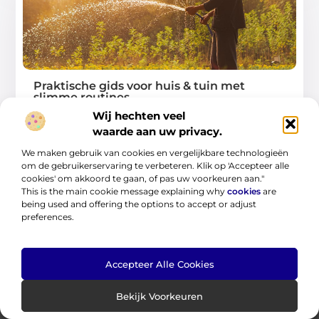
Praktische gids voor huis & tuin met
slimme routines
Wij hechten veel
In deze gids leer je hoe je met slimme routines je huis en
waarde aan uw privacy.
tuin overzichtelijk,
We maken gebruik van cookies en vergelijkbare technologieën
...
om de gebruikerservaring te verbeteren. Klik op 'Accepteer alle
cookies' om akkoord te gaan, of pas uw voorkeuren aan."
This is the main cookie message explaining why
cookies
are
being used and offering the options to accept or adjust
preferences.
Accepteer Alle Cookies
Bekijk Voorkeuren