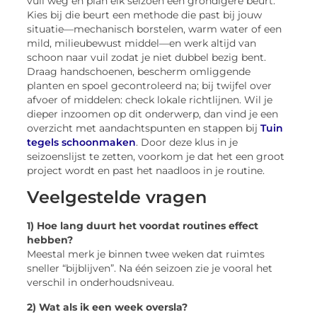
vuil weg en plan elk seizoen een grondigere beurt.
Kies bij die beurt een methode die past bij jouw
situatie—mechanisch borstelen, warm water of een
mild, milieubewust middel—en werk altijd van
schoon naar vuil zodat je niet dubbel bezig bent.
Draag handschoenen, bescherm omliggende
planten en spoel gecontroleerd na; bij twijfel over
afvoer of middelen: check lokale richtlijnen. Wil je
dieper inzoomen op dit onderwerp, dan vind je een
overzicht met aandachtspunten en stappen bij
Tuin
tegels schoonmaken
. Door deze klus in je
seizoenslijst te zetten, voorkom je dat het een groot
project wordt en past het naadloos in je routine.
Veelgestelde vragen
1) Hoe lang duurt het voordat routines effect
hebben?
Meestal merk je binnen twee weken dat ruimtes
sneller “bijblijven”. Na één seizoen zie je vooral het
verschil in onderhoudsniveau.
2) Wat als ik een week oversla?