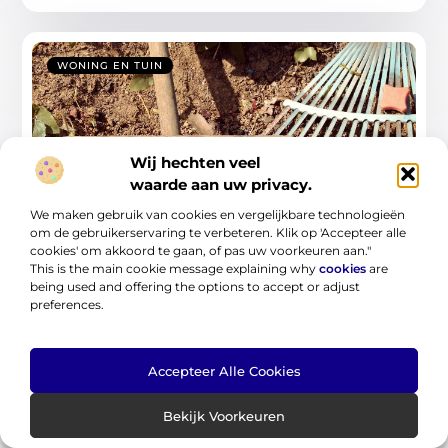
WONING EN TUIN
Wij hechten veel
waarde aan uw privacy.
We maken gebruik van cookies en vergelijkbare technologieën
om de gebruikerservaring te verbeteren. Klik op 'Accepteer alle
Basisgids voor huis & tuin: simpel, schoon
cookies' om akkoord te gaan, of pas uw voorkeuren aan."
en groen
This is the main cookie message explaining why
cookies
are
being used and offering the options to accept or adjust
In deze gids leer je hoe je met nuchtere keuzes en kleine
preferences.
gewoontes je huis
...
Accepteer Alle Cookies
Bekijk Voorkeuren