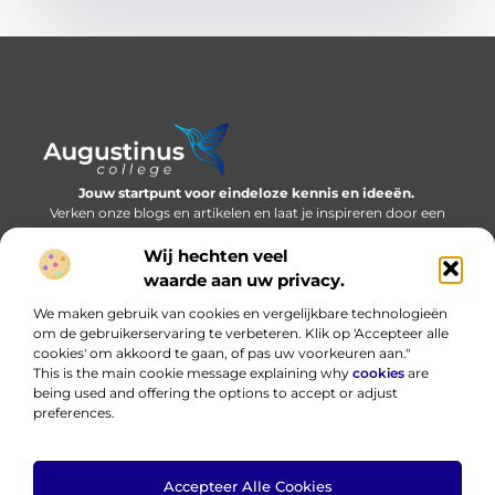
Jouw startpunt voor eindeloze kennis en ideeën.
Verken onze blogs en artikelen en laat je inspireren door een
wereld vol inzichten.
Wij hechten veel
Bericht categorie
waarde aan uw privacy.
We maken gebruik van cookies en vergelijkbare technologieën
om de gebruikerservaring te verbeteren. Klik op 'Accepteer alle
cookies' om akkoord te gaan, of pas uw voorkeuren aan."
Onze informatie
This is the main cookie message explaining why
cookies
are
being used and offering the options to accept or adjust
Nederlandse linkbuilding: bouwen aan online autoriteit in eigen taal
Hoe kan ik geld verdienen met mijn website? Eerlijk, praktisch en zonder loze beloftes
preferences.
Accepteer Alle Cookies