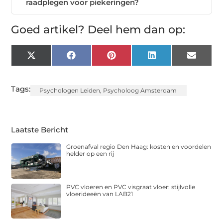
raadplegen voor piekeringen?
Goed artikel? Deel hem dan op:
X
Facebook
Pinterest
LinkedIn
Email
(Twitter)
Tags:
Psychologen Leiden
,
Psycholoog Amsterdam
Laatste Bericht
Groenafval regio Den Haag: kosten en voordelen
helder op een rij
PVC vloeren en PVC visgraat vloer: stijlvolle
vloerideeën van LAB21