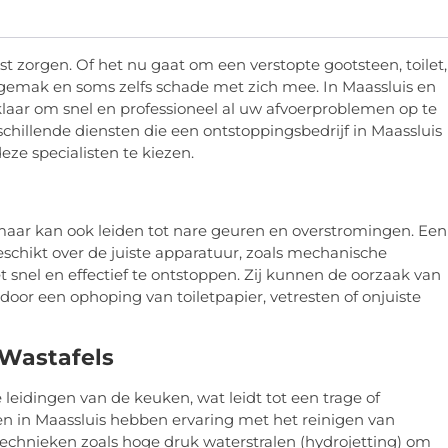
st zorgen. Of het nu gaat om een verstopte gootsteen, toilet,
gemak en soms zelfs schade met zich mee. In Maassluis en
klaar om snel en professioneel al uw afvoerproblemen op te
schillende diensten die een ontstoppingsbedrijf in Maassluis
ze specialisten te kiezen.
, maar kan ook leiden tot nare geuren en overstromingen. Een
eschikt over de juiste apparatuur, zoals mechanische
 snel en effectief te ontstoppen. Zij kunnen de oorzaak van
oor een ophoping van toiletpapier, vetresten of onjuiste
 Wastafels
leidingen van de keuken, wat leidt tot een trage of
en in Maassluis hebben ervaring met het reinigen van
echnieken zoals hoge druk waterstralen (hydrojetting) om