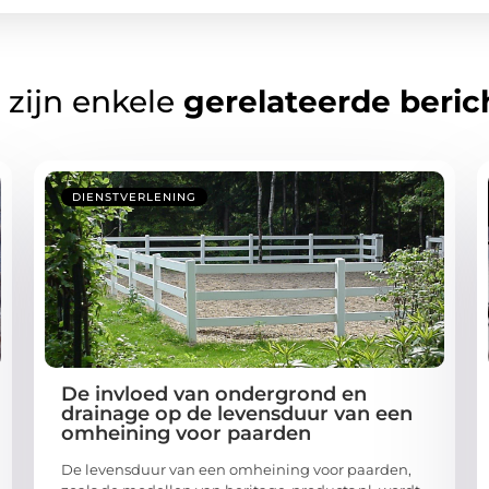
 zijn enkele
gerelateerde beric
DIENSTVERLENING
De invloed van ondergrond en
drainage op de levensduur van een
omheining voor paarden
De levensduur van een omheining voor paarden,