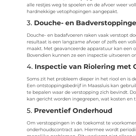
alle restjes weg te spoelen en de afvoer weer vo
hardnekkige vetophopingen aangepakt.
3.
Douche- en Badverstopping
Douche- en badafvoeren raken vaak verstopt doo
resultaat is een langzame afvoer of zelfs een vo
maakt. Met geavanceerde apparatuur kan een on
Bovendien kunnen ze een inspectie uitvoeren 
4.
Inspectie van Riolering met
Soms zit het probleem dieper in het riool en is d
Een ontstoppingsbedrijf in Maassluis kan gebr
te bepalen waar de verstopping zich bevindt.
kan gericht worden ingegrepen, wat kosten en ti
5.
Preventief Onderhoud
Om verstoppingen in de toekomst te voorkomen
onderhoudscontract aan. Hiermee wordt periodie