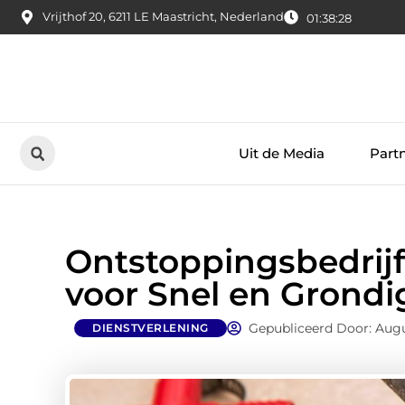
Vrijthof 20, 6211 LE Maastricht, Nederland
01:38:29
Uit de Media
Part
Ontstoppingsbedrijf
voor Snel en Grond
Gepubliceerd Door: Augu
DIENSTVERLENING