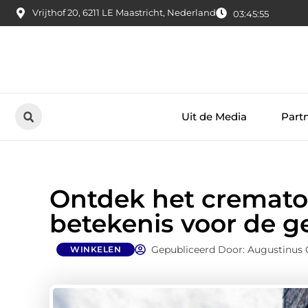
Vrijthof 20, 6211 LE Maastricht, Nederland
03:45:56
Uit de Media
Part
Ontdek het cremator
betekenis voor de 
Gepubliceerd Door: Augustinus 
WINKELEN