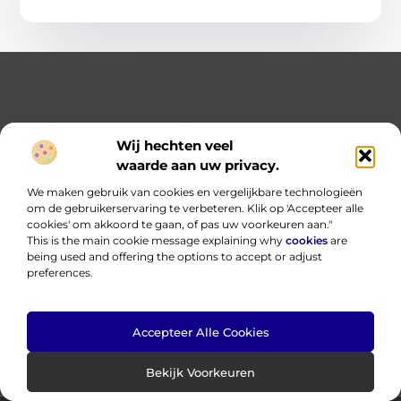
Wij hechten veel
waarde aan uw privacy.
Jouw startpunt voor eindeloze kennis en ideeën.
We maken gebruik van cookies en vergelijkbare technologieën
Verken onze blogs en artikelen en laat je inspireren door een
om de gebruikerservaring te verbeteren. Klik op 'Accepteer alle
wereld vol inzichten.
cookies' om akkoord te gaan, of pas uw voorkeuren aan."
This is the main cookie message explaining why
cookies
are
Bericht categorie
being used and offering the options to accept or adjust
preferences.
Onze informatie
Accepteer Alle Cookies
Nederlandse linkbuilding: bouwen aan online autoriteit in eigen taal
Hoe kan ik geld verdienen met mijn website? Eerlijk, praktisch en zonder loze beloftes
Bekijk Voorkeuren