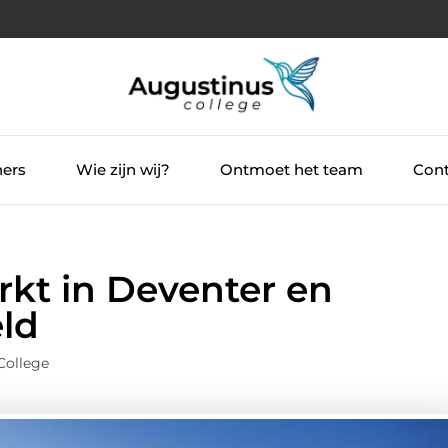
ners
Wie zijn wij?
Ontmoet het team
Cont
t in Deventer en
ld
College