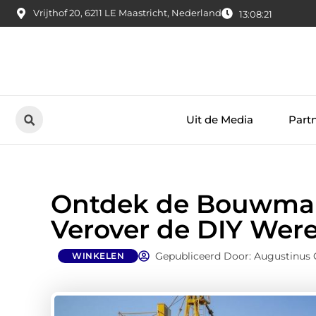
Vrijthof 20, 6211 LE Maastricht, Nederland
13:08:22
Uit de Media
Part
Ontdek de Bouwmark
Verover de DIY Were
Gepubliceerd Door: Augustinus 
WINKELEN