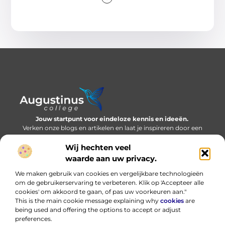
Jouw startpunt voor eindeloze kennis en ideeën.
Verken onze blogs en artikelen en laat je inspireren door een
wereld vol inzichten.
Wij hechten veel
Bericht categorie
waarde aan uw privacy.
We maken gebruik van cookies en vergelijkbare technologieën
om de gebruikerservaring te verbeteren. Klik op 'Accepteer alle
cookies' om akkoord te gaan, of pas uw voorkeuren aan."
Onze informatie
This is the main cookie message explaining why
cookies
are
being used and offering the options to accept or adjust
Nederlandse linkbuilding: bouwen aan online autoriteit in eigen taal
Hoe kan ik geld verdienen met mijn website? Eerlijk, praktisch en zonder loze beloftes
preferences.