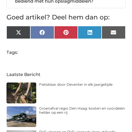
bediend met hun opslagmiddelen?
Goed artikel? Deel hem dan op:
X
Facebook
Pinterest
LinkedIn
Email
(Twitter)
Tags:
Laatste Bericht
Fietsklaar door Deventer in elk jaargetijde
Groenafval regio Den Haag: kosten en voordelen
helder op een rij
PVC vloeren en PVC visgraat vloer: stijlvolle