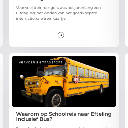
Voor veel treinreizigers was het jarenlang een
uitdaging: het vinden van het goedkoopste
internationale treinkaartje.
...
VERVOER EN TRANSPORT
Waarom op Schoolreis naar Efteling
Inclusief Bus?
Een schoolreis plannen kan een uitdagende taak