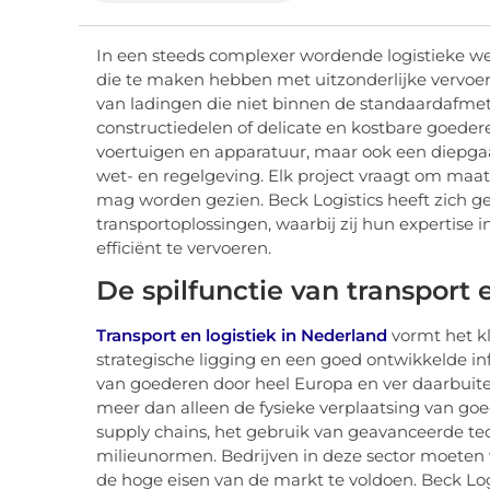
In een steeds complexer wordende logistieke were
die te maken hebben met uitzonderlijke vervoers
van ladingen die niet binnen de standaardafmet
constructiedelen of delicate en kostbare goederen
voertuigen en apparatuur, maar ook een diepgaan
wet- en regelgeving. Elk project vraagt om maat
mag worden gezien. Beck Logistics heeft zich g
transportoplossingen, waarbij zij hun expertise 
efficiënt te vervoeren.
De spilfunctie van transport 
Transport en logistiek in Nederland
vormt het k
strategische ligging en een goed ontwikkelde inf
van goederen door heel Europa en ver daarbuiten.
meer dan alleen de fysieke verplaatsing van go
supply chains, het gebruik van geavanceerde tec
milieunormen. Bedrijven in deze sector moeten
de hoge eisen van de markt te voldoen. Beck Logi