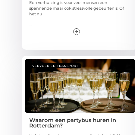
Een verhuizing is voor veel mensen een
spannende maar ook stressvolle gebeurtenis. Of
het nu
...
VERVOER EN TRANSPORT
Waarom een partybus huren in
Rotterdam?
Heb je ooit gedroomd van een feest dat altijd in