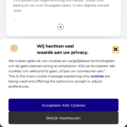
Computers zijn tegenwoordig onmisbaar, zowel voor
bedrijven als voor thuisgebruikers. In een digitale wereld
waar
...
Wij hechten veel
waarde aan uw privacy.
We maken gebruik van cookies en vergelijkbare technologieën
om de gebruikerservaring te verbeteren. Klik op 'Accepteer alle
cookies' om akkoord te gaan, of pas uw voorkeuren aan."
This is the main cookie message explaining why
cookies
are
being used and offering the options to accept or adjust
Jouw startpunt voor eindeloze kennis en ideeën.
preferences.
Verken onze blogs en artikelen en laat je inspireren door een
wereld vol inzichten.
Accepteer Alle Cookies
Bericht categorie
Bekijk Voorkeuren