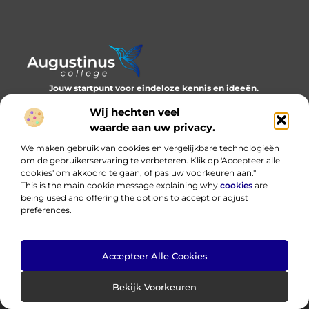
Jouw startpunt voor eindeloze kennis en ideeën.
Verken onze blogs en artikelen en laat je inspireren door een
Wij hechten veel
wereld vol inzichten.
waarde aan uw privacy.
Bericht categorie
We maken gebruik van cookies en vergelijkbare technologieën
om de gebruikerservaring te verbeteren. Klik op 'Accepteer alle
cookies' om akkoord te gaan, of pas uw voorkeuren aan."
This is the main cookie message explaining why
cookies
are
Onze informatie
being used and offering the options to accept or adjust
preferences.
Nederlandse linkbuilding: bouwen aan online autoriteit in eigen taal
Hoe kan ik geld verdienen met mijn website? Eerlijk, praktisch en zonder loze beloftes
Accepteer Alle Cookies
Website index
Cookiebeleid (EU)
Bekijk Voorkeuren
@2025 www.augustinus-college.nl. All Right Reserved.