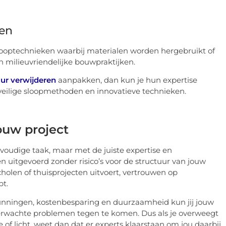
ken
ooptechnieken waarbij materialen worden hergebruikt of
an milieuvriendelijke bouwpraktijken.
r verwijderen
aanpakken, dan kun je hun expertise
 veilige sloopmethoden en innovatieve technieken.
ouw project
oudige taak, maar met de juiste expertise en
 uitgevoerd zonder risico’s voor de structuur van jouw
holen of thuisprojecten uitvoert, vertrouwen op
pt.
gunningen, kostenbesparing en duurzaamheid kun jij jouw
erwachte problemen tegen te komen. Dus als je overweegt
f licht, weet dan dat er experts klaarstaan om jou daarbij