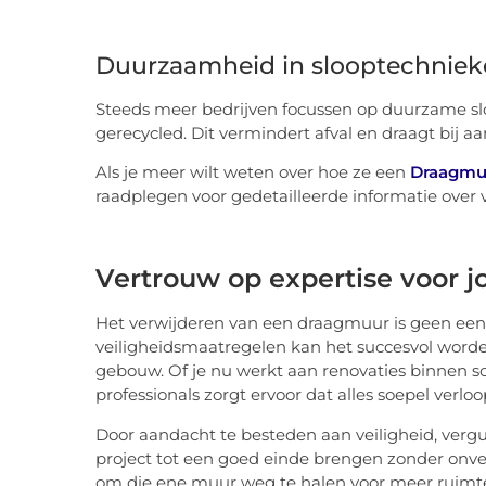
Duurzaamheid in slooptechnie
Steeds meer bedrijven focussen op duurzame sl
gerecycled. Dit vermindert afval en draagt bij a
Als je meer wilt weten over hoe ze een
Draagmuu
raadplegen voor gedetailleerde informatie over
Vertrouw op expertise voor j
Het verwijderen van een draagmuur is geen eenv
veiligheidsmaatregelen kan het succesvol worden
gebouw. Of je nu werkt aan renovaties binnen sc
professionals zorgt ervoor dat alles soepel verloo
Door aandacht te besteden aan veiligheid, ver
project tot een goed einde brengen zonder onv
om die ene muur weg te halen voor meer ruimte o