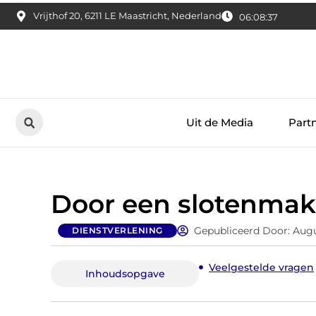
Vrijthof 20, 6211 LE Maastricht, Nederland
06:08:38
Uit de Media
Part
Door een slotenmake
Gepubliceerd Door: Augu
DIENSTVERLENING
Veelgestelde vragen
Inhoudsopgave