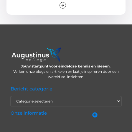
Jouw startpunt voor eindeloze kennis en ideeën.
Verken onze blogs en artikelen en laat je inspireren door een
wereld vol inzichten.
Bericht categorie
Onze informatie
Nederlandse linkbuilding: bouwen aan online autoriteit in eigen taal
Hoe kan ik geld verdienen met mijn website? Eerlijk, praktisch en zonder loze beloftes