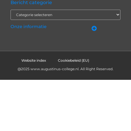
Bericht categorie
Onze informatie
Nederlandse linkbuilding: bouwen aan online autoriteit in eigen taal
Hoe kan ik geld verdienen met mijn website? Eerlijk, praktisch en zonder loze beloftes
Website index
Cookiebeleid (EU)
@2025 www.augustinus-college.nl. All Right Reserved.