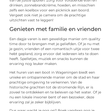
van de juiste spullen. Zorg voor voldoende eten en
drinken, zonnebrandcrème, hoeden, en misschien
zelfs een koelbox voor een picknick aan boord.
Vergeet ook niet je camera om de prachtige
uitzichten vast te leggen!
Genieten met familie en vrienden
Een dagje varen is een geweldige manier om quality
time door te brengen met je geliefden. Of je nu met
je gezin, vrienden of een romantisch uitje voor twee
hebt gepland, zorg ervoor dat iedereen iets te doen
heeft. Spelletjes, muziek en snacks kunnen de
ervaring nog leuker maken.
Het huren van een boot in Wageningen biedt een
unieke en ontspannende manier om de stad en haar
prachtige omgeving te verkennen. Van de
historische grachten tot de stromende Rijn, er is
zoveel te ontdekken en te beleven op het water. Of je
nu een lokale inwoner bent of een bezoeker, deze
ervaring zal je zeker bijblijven.
Dus waar wacht je nog op? Boek vandaag nog je