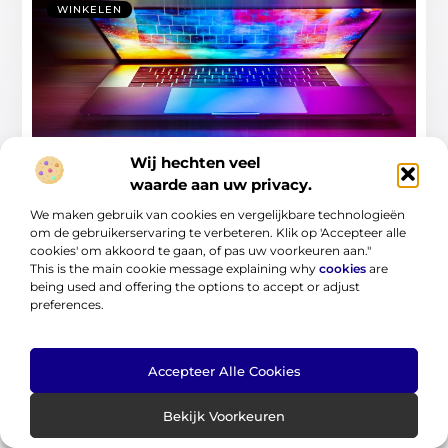
WINKELEN
Wij hechten veel
waarde aan uw privacy.
Ontdek de computerwinkel in Oldenzaal
en verbeter je tech-ervaring
We maken gebruik van cookies en vergelijkbare technologieën
om de gebruikerservaring te verbeteren. Klik op 'Accepteer alle
Ben jij op zoek naar de nieuwste tech-trends of
cookies' om akkoord te gaan, of pas uw voorkeuren aan."
professioneel advies voor jouw bedrijf?
This is the main cookie message explaining why
cookies
are
Ontdek Computerwinkel
being used and offering the options to accept or adjust
preferences.
...
Accepteer Alle Cookies
Bekijk Voorkeuren
WINKELEN