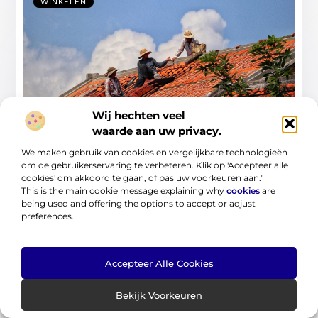
WINKELEN
Wij hechten veel
Dakwerker in Venray – Hoe je jouw
waarde aan uw privacy.
dakproblemen eenvoudig oplost
We maken gebruik van cookies en vergelijkbare technologieën
Een goed onderhouden dak is essentieel voor een veilig en
om de gebruikerservaring te verbeteren. Klik op 'Accepteer alle
comfortabel huis. Of je nu
cookies' om akkoord te gaan, of pas uw voorkeuren aan."
This is the main cookie message explaining why
cookies
are
...
being used and offering the options to accept or adjust
preferences.
Accepteer Alle Cookies
Bekijk Voorkeuren
WINKELEN