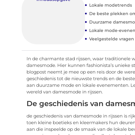
Lokale modetrends
De beste plekken o
Duurzame damesmode
Lokale mode-evene
Veelgestelde vragen
In de charmante stad rijssen, waar traditione
damesmode. Hier kunnen fashionista’s unieke sti
blogpost neemt je mee op een reis door de wer
geschiedenis tot de nieuwste trends en de bes
aan duurzame mode en lokale evenementen. Lees
wereld van damesmode in rijssen.
De geschiedenis van damesm
de geschiedenis van damesmode in rijssen is rij
toen kleine boetieks en kleermakers hun deur
aan die inspeelde op de smaak van de lokale bev