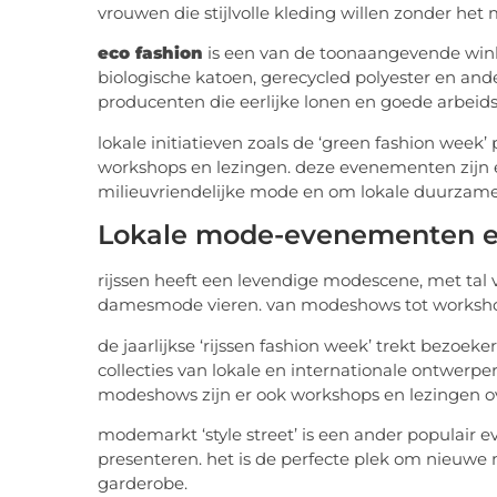
vrouwen die stijlvolle kleding willen zonder het 
eco fashion
is een van de toonaangevende wink
biologische katoen, gerecycled polyester en a
producenten die eerlijke lonen en goede arbei
lokale initiatieven zoals de ‘green fashion w
workshops en lezingen. deze evenementen zijn 
milieuvriendelijke mode en om lokale duurzam
Lokale mode-evenementen 
rijssen heeft een levendige modescene, met ta
damesmode vieren. van modeshows tot workshops
de jaarlijkse ‘rijssen fashion week’ trekt bezoe
collecties van lokale en internationale ontwerpe
modeshows zijn er ook workshops en lezingen ov
modemarkt ‘style street’ is een ander populair
presenteren. het is de perfecte plek om nieuwe 
garderobe.