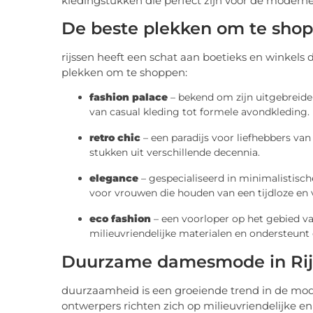
kledingstukken die perfect zijn voor de moderne
De beste plekken om te sho
rijssen heeft een schat aan boetieks en winkels
plekken om te shoppen:
fashion palace
– bekend om zijn uitgebreide c
van casual kleding tot formele avondkleding.
retro chic
– een paradijs voor liefhebbers va
stukken uit verschillende decennia.
elegance
– gespecialiseerd in minimalistisc
voor vrouwen die houden van een tijdloze en ve
eco fashion
– een voorloper op het gebied v
milieuvriendelijke materialen en ondersteunt 
Duurzame damesmode in Rij
duurzaamheid is een groeiende trend in de mode-
ontwerpers richten zich op milieuvriendelijke en