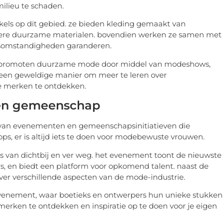
milieu te schaden.
els op dit gebied. ze bieden kleding gemaakt van
ndere duurzame materialen. bovendien werken ze samen met
dsomstandigheden garanderen.
eek’ promoten duurzame mode door middel van modeshows,
een geweldige manier om meer te leren over
e merken te ontdekken.
en gemeenschap
l van evenementen en gemeenschapsinitiatieven die
, er is altijd iets te doen voor modebewuste vrouwen.
kers van dichtbij en ver weg. het evenement toont de nieuwste
rs, en biedt een platform voor opkomend talent. naast de
er verschillende aspecten van de mode-industrie.
 evenement, waar boetieks en ontwerpers hun unieke stukken
merken te ontdekken en inspiratie op te doen voor je eigen