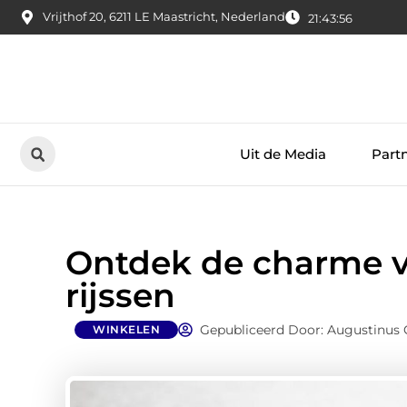
Vrijthof 20, 6211 LE Maastricht, Nederland
21:43:57
Uit de Media
Part
Ontdek de charme 
rijssen
Gepubliceerd Door: Augustinus 
WINKELEN