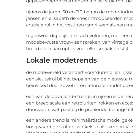
gepassioneerde vakmensen die elk stuk met de
tijdens de jaren ’60 en ’70 begon de mode-industr
jansen en elisabeth de vries introduceerden mo
cruciale rol in het vestigen van rijssen als ee
tegenwoordig blijft de stad evolueren, met een 
modebewuste vrouw aanspreken. van vintage boet
breed scala aan opties voor elke smaak en stijl.
Lokale modetrends
de modewereld verandert voortdurend, en rijssen
een sleutelrol bij het bepalen van de nieuwste t
beïnvloed door zowel internationale modehuizen
een van de opvallende trends in rijssen is de her
een breed scala aan retrojurken, rokken en access
duurzaam, wat past bij de groeiende belangstell
een andere trend is minimalistische mode, geke
hoogwaardige stoffen. winkels zoals ‘simplicity’ 