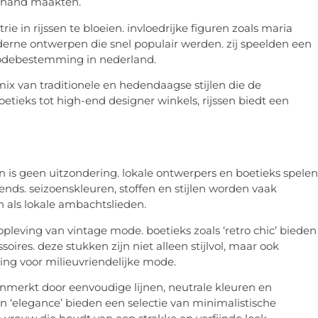
 hand maakten.
ie in rijssen te bloeien. invloedrijke figuren zoals maria
derne ontwerpen die snel populair werden. zij speelden een
n modebestemming in nederland.
mix van traditionele en hedendaagse stijlen die de
ieks tot high-end designer winkels, rijssen biedt een
 is geen uitzondering. lokale ontwerpers en boetieks spelen
rends. seizoenskleuren, stoffen en stijlen worden vaak
 als lokale ambachtslieden.
opleving van vintage mode. boetieks zoals ‘retro chic’ bieden
oires. deze stukken zijn niet alleen stijlvol, maar ook
ing voor milieuvriendelijke mode.
nmerkt door eenvoudige lijnen, neutrale kleuren en
en ‘elegance’ bieden een selectie van minimalistische