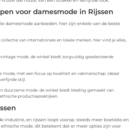
 vrouw die houdt van een strakke en verfijnde look.
ppen voor damesmode in Rijssen
 die damesmode aanbieden. hier zijn enkele van de beste
ollectie van internationale en lokale merken. hier vind je alles,
n vintage mode. de winkel biedt zorgvuldig geselecteerde
he mode, met een focus op kwaliteit en vakmanschap. ideaal
rfijnde stijl.
an duurzame mode. de winkel biedt kleding gemaakt van
ethische productiepraktijken.
ssen
industrie, en rijssen loopt voorop. steeds meer boetieks en
 ethische mode. dit betekent dat er meer opties zijn voor