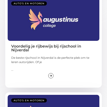
AUTO’S EN MOTOREN
Voordelig je rijbewijs bij rijschool in
Nijverdal
De beste rijschool in Nijverdal is de perfecte plek om te
leren autorijden. Of je
...
AUTO’S EN MOTOREN