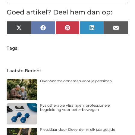
Goed artikel? Deel hem dan op:
X
Facebook
Pinterest
LinkedIn
Email
(Twitter)
Tags:
Laatste Bericht
Overwaarde opnemen voor je pensioen
Fysiotherapie Vlissingen: professionele
begeleiding voor beter bewegen
Fietsklaar door Deventer in elk jaargetijde