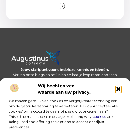
Jouw startpunt voor eindeloze kennis en ideeën.
Verken onze blogs en artikelen en laat je inspireren door een
wereld vol inzichten.
Wij hechten veel
Bericht categorie
waarde aan uw privacy.
We maken gebruik van cookies en vergelijkbare technologieën
om de gebruikerservaring te verbeteren. Klik op 'Accepteer alle
cookies' om akkoord te gaan, of pas uw voorkeuren aan."
Onze informatie
This is the main cookie message explaining why
cookies
are
being used and offering the options to accept or adjust
Nederlandse linkbuilding: bouwen aan online autoriteit in eigen taal
Hoe kan ik geld verdienen met mijn website? Eerlijk, praktisch en zonder loze beloftes
preferences.