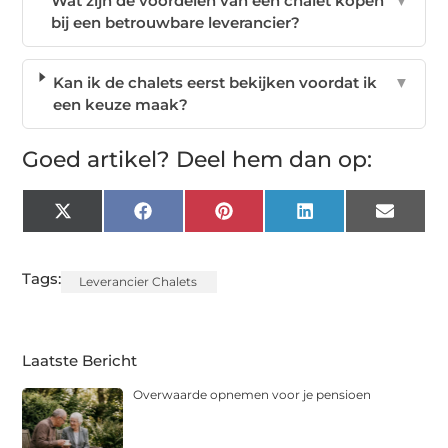
Wat zijn de voordelen van een chalet kopen
▼
bij een betrouwbare leverancier?
Kan ik de chalets eerst bekijken voordat ik
▼
een keuze maak?
Goed artikel? Deel hem dan op:
X
Facebook
Pinterest
LinkedIn
Email
(Twitter)
Tags:
Leverancier Chalets
Laatste Bericht
Overwaarde opnemen voor je pensioen