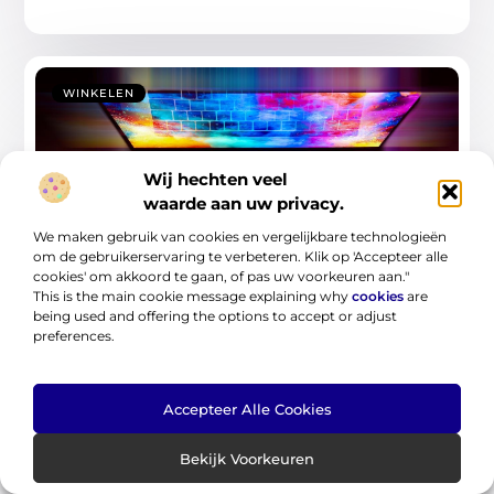
WINKELEN
Wij hechten veel
waarde aan uw privacy.
We maken gebruik van cookies en vergelijkbare technologieën
om de gebruikerservaring te verbeteren. Klik op 'Accepteer alle
cookies' om akkoord te gaan, of pas uw voorkeuren aan."
Ontdek de computerwinkel in Oldenzaal
This is the main cookie message explaining why
cookies
are
en verbeter je tech-ervaring
being used and offering the options to accept or adjust
preferences.
Ben jij op zoek naar de nieuwste tech-trends of
professioneel advies voor jouw bedrijf?
Ontdek Computerwinkel
Accepteer Alle Cookies
...
Bekijk Voorkeuren