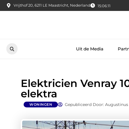
Vrijthof 20, 6211 LE Maastricht, Nederland
15:06:12
Uit de Media
Part
Elektricien Venray 1
elektra
Gepubliceerd Door: Augustinus
WONINGEN