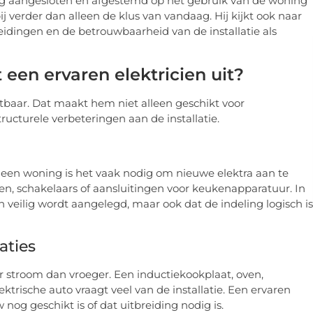
eilig aangesloten en afgestemd op het gebruik van de woning
j verder dan alleen de klus van vandaag. Hij kijkt ook naar
eidingen en de betrouwbaarheid van de installatie als
en ervaren elektricien uit?
etbaar. Dat maakt hem niet alleen geschikt voor
ucturele verbeteringen aan de installatie.
n een woning is het vaak nodig om nieuwe elektra aan te
en, schakelaars of aansluitingen voor keukenapparatuur. In
 en veilig wordt aangelegd, maar ook dat de indeling logisch is
aties
stroom dan vroeger. Een inductiekookplaat, oven,
ektrische auto vraagt veel van de installatie. Een ervaren
nog geschikt is of dat uitbreiding nodig is.